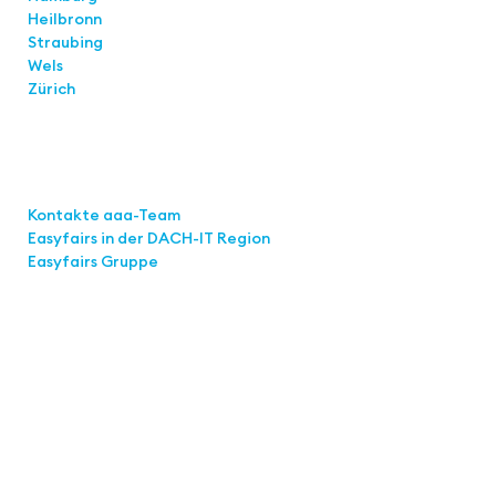
Heilbronn
Straubing
Wels
Zürich
Links
Kontakte aaa-Team
Easyfairs in der DACH-IT
Region
Easyfairs Gruppe
Kontakt
Easyfairs Deutschland GmbH
Büro Stuttgart
Kremser Straße 16
70469 Stuttgart
Tel.: +49 711 217267 10