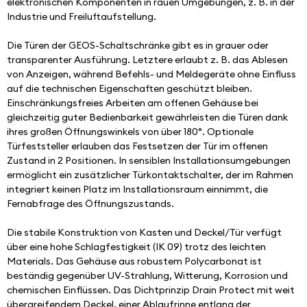
elektronischen Komponenten in rauen Umgebungen, z. B. in der 
Industrie und Freiluftaufstellung. 
Die Türen der GEOS-Schaltschränke gibt es in grauer oder 
transparenter Ausführung. Letztere erlaubt z. B. das Ablesen 
von Anzeigen, während Befehls- und Meldegeräte ohne Einfluss 
auf die technischen Eigenschaften geschützt bleiben. 
Einschränkungsfreies Arbeiten am offenen Gehäuse bei 
gleichzeitig guter Bedienbarkeit gewährleisten die Türen dank 
ihres großen Öffnungswinkels von über 180°. Optionale 
Türfeststeller erlauben das Festsetzen der Tür im offenen 
Zustand in 2 Positionen. In sensiblen Installationsumgebungen 
ermöglicht ein zusätzlicher Türkontaktschalter, der im Rahmen 
integriert keinen Platz im Installationsraum einnimmt, die 
Fernabfrage des Öffnungszustands. 
Die stabile Konstruktion von Kasten und Deckel/Tür verfügt 
über eine hohe Schlagfestigkeit (IK 09) trotz des leichten 
Materials. Das Gehäuse aus robustem Polycarbonat ist 
beständig gegenüber UV-Strahlung, Witterung, Korrosion und 
chemischen Einflüssen. Das Dichtprinzip Drain Protect mit weit 
übergreifendem Deckel, einer Ablaufrinne entlang der 