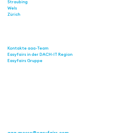
Straubing
Wels
Zürich
Links
Kontakte aaa-Team
Easyfairs in der DACH-IT
Region
Easyfairs Gruppe
Kontakt
Easyfairs Deutschland GmbH
Büro Stuttgart
Kremser Straße 16
70469 Stuttgart
Tel.: +49 711 217267 10
aaa-messe
@easyfairs.com