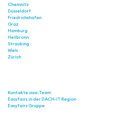
Chemnitz
Düsseldorf
Friedrichshafen
Graz
Hamburg
Heilbronn
Straubing
Wels
Zürich
Links
Kontakte aaa-Team
Easyfairs in der DACH-IT
Region
Easyfairs Gruppe
Kontakt
Easyfairs Deutschland GmbH
Büro Stuttgart
Kremser Straße 16