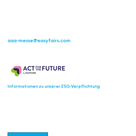
70469 Stuttgart
Tel.: +49 711 217267 10
aaa-messe
@easyfairs.com
Act for the Future
Informationen zu unserer ESG-Verpflichtung
Werden Sie Teil der aaa-Community!
Wählen Sie aus, welche Informationen Sie erhalten
möchten.