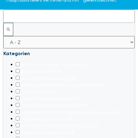
Hauptausstellers vertreten und mit * gekennzeichnet.
Filter
Kategorien
Additive Fertigung, 3D-Druck
(12)
Antriebstechnik
(58)
Aus- und Weiterbildung
(14)
Bedienen, Beobachten, Visualisieren
(46)
Digitale Fabrik
(27)
Digitale Transformation
(29)
Elektronik und Konnektivität
(44)
Engineering, Systemintegration, Anlagenbau
(49)
Handhabungstechnik
(29)
IIoT – Industrial Internet of Things
(43)
Identifikationssysteme
(18)