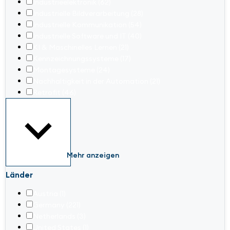
Industrieelektronik
(62)
Industrielle Bildverarbeitung
(28)
Industrielle Kommunikation
(54)
Industrielle Software und IT
(40)
KI & Maschinelles Lernen
(21)
Kennzeichnungssysteme
(17)
Montagesysteme
(24)
Nachhaltigkeit in der Automation
(21)
Retrofit
(46)
Mehr anzeigen
Länder
Austria
(1)
Germany
(221)
Netherlands
(3)
United States
(1)