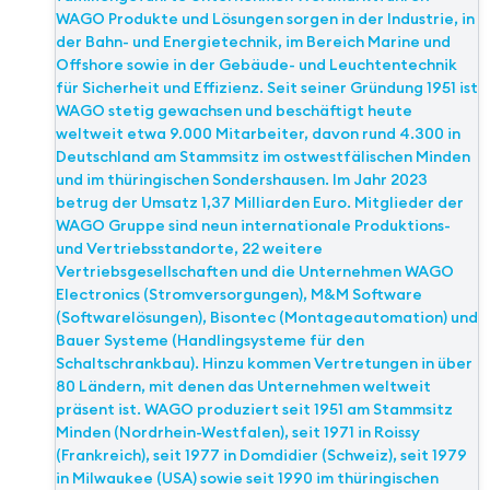
WAGO Produkte und Lösungen sorgen in der Industrie, in
der Bahn- und Energietechnik, im Bereich Marine und
Offshore sowie in der Gebäude- und Leuchtentechnik
für Sicherheit und Effizienz. Seit seiner Gründung 1951 ist
WAGO stetig gewachsen und beschäftigt heute
weltweit etwa 9.000 Mitarbeiter, davon rund 4.300 in
Deutschland am Stammsitz im ostwestfälischen Minden
und im thüringischen Sondershausen. Im Jahr 2023
betrug der Umsatz 1,37 Milliarden Euro. Mitglieder der
WAGO Gruppe sind neun internationale Produktions-
und Vertriebsstandorte, 22 weitere
Vertriebsgesellschaften und die Unternehmen WAGO
Electronics (Stromversorgungen), M&M Software
(Softwarelösungen), Bisontec (Montageautomation) und
Bauer Systeme (Handlingsysteme für den
Schaltschrankbau). Hinzu kommen Vertretungen in über
80 Ländern, mit denen das Unternehmen weltweit
präsent ist. WAGO produziert seit 1951 am Stammsitz
Minden (Nordrhein-Westfalen), seit 1971 in Roissy
(Frankreich), seit 1977 in Domdidier (Schweiz), seit 1979
in Milwaukee (USA) sowie seit 1990 im thüringischen