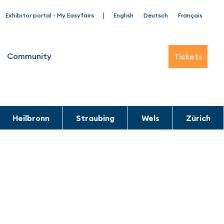
|
Exhibitor portal - My Easyfairs
English
Deutsch
Français
Community
Tickets
Heilbronn
Straubing
Wels
Zürich