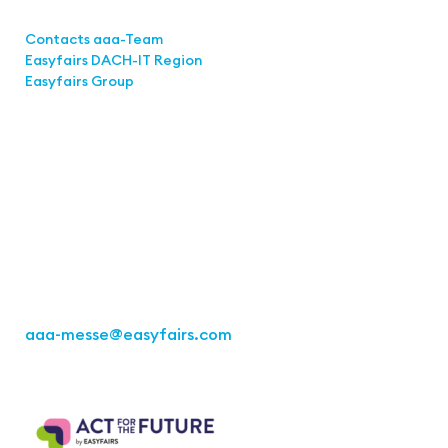
Links
Contacts aaa-Team
Easyfairs DACH-IT Region
Easyfairs Group
Contact
Easyfairs Deutschland GmbH
Büro Stuttgart
Kremser Straße 16
70469 Stuttgart
Tel.: +49 711 217267 10
aaa-messe
@easyfairs.com
Act for the Future