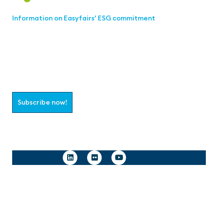
Information on Easyfairs’ ESG commitment
Join the aaa-Community!
Select which information you would like to receive
Subscribe now!
Follow us