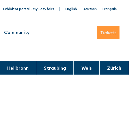
|
Exhibitor portal - My Easyfairs
English
Deutsch
Français
Community
Tickets
Heilbronn
Straubing
Wels
Zürich